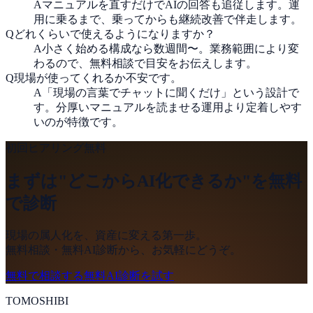
A
マニュアルを直すだけでAIの回答も追従します。運
用に乗るまで、乗ってからも継続改善で伴走します。
Q
どれくらいで使えるようになりますか？
A
小さく始める構成なら数週間〜。業務範囲により変
わるので、無料相談で目安をお伝えします。
Q
現場が使ってくれるか不安です。
A
「現場の言葉でチャットに聞くだけ」という設計で
す。分厚いマニュアルを読ませる運用より定着しやす
いのが特徴です。
初回ヒアリング無料
まずは"どこからAI化できるか"を無料
で診断
現場の属人化を、資産に変える第一歩。
無料相談・無料AI診断から、お気軽にどうぞ。
無料で相談する
無料AI診断を試す
TOMOSHIBI