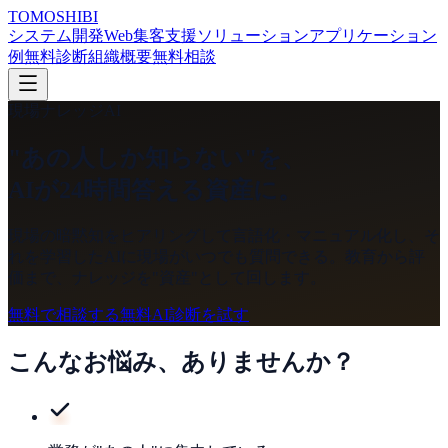
TOMOSHIBI
システム開発
Web集客支援
ソリューション
アプリケーション
例
無料診断
組織概要
無料相談
現場ナレッジAI
"あの人しか知らない"を、
AIが24時間答える資産に。
現場の暗黙知をヒアリングして言語化・マニュアル化し、そ
れを学習したAIに現場がいつでも質問できる。教育から評
価まで、ナレッジを"資産"として回します。
無料で相談する
無料AI診断を試す
こんなお悩み、ありませんか？