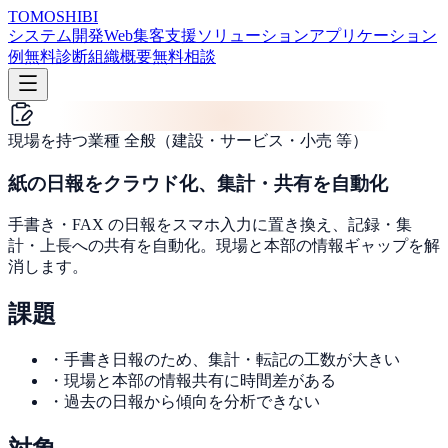
TOMOSHIBI
システム開発
Web集客支援
ソリューション
アプリケーション
例
無料診断
組織概要
無料相談
現場を持つ業種 全般（建設・サービス・小売 等）
紙の日報をクラウド化、集計・共有を自動化
手書き・FAX の日報をスマホ入力に置き換え、記録・集
計・上長への共有を自動化。現場と本部の情報ギャップを解
消します。
課題
・
手書き日報のため、集計・転記の工数が大きい
・
現場と本部の情報共有に時間差がある
・
過去の日報から傾向を分析できない