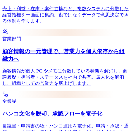
売上・利益・在庫・案件進捗など、複数システムに分散した
経営指標を一画面に集約。勘ではなくデータで意思決定でき
る体制を作ります。
営業部門
顧客情報の一元管理で、営業力を個人依存から組
織力へ
顧客情報が個人 PC やメモに分散している状態を解消し、商
談履歴・担当者・ステータスを社内で共有。属人化を解消
し、組織としての営業力を底上げします。
全業界
ハンコ文化を脱却、承認フローを電子化
稟議書・申請書の紙・ハンコ運用を電子化。申請・承認・通