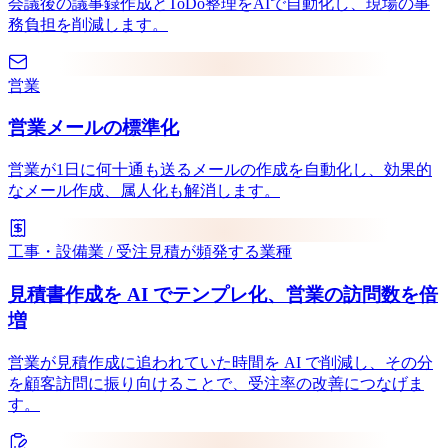
会議後の議事録作成とToDo整理をAIで自動化し、現場の事
務負担を削減します。
営業
営業メールの標準化
営業が1日に何十通も送るメールの作成を自動化し、効果的
なメール作成、属人化も解消します。
工事・設備業 / 受注見積が頻発する業種
見積書作成を AI でテンプレ化、営業の訪問数を倍
増
営業が見積作成に追われていた時間を AI で削減し、その分
を顧客訪問に振り向けることで、受注率の改善につなげま
す。