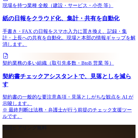
現場を持つ業種 全般（建設・サービス・小売 等）
紙の日報をクラウド化、集計・共有を自動化
手書き・FAX の日報をスマホ入力に置き換え、記録・集
計・上長への共有を自動化。現場と本部の情報ギャップを解
消します。
契約業務の多い組織（取引先多数・BtoB 営業 等）
契約書チェックアシスタントで、見落としを減ら
す
契約書の一般的な要注意条項・見落としがちな観点を AI が
示唆します。
※ 最終判断は法務・弁護士が行う前提のチェック支援ツー
ルです。
初回ヒアリング無料