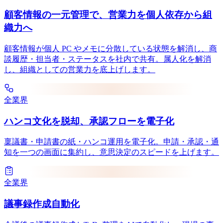
顧客情報の一元管理で、営業力を個人依存から組
織力へ
顧客情報が個人 PC やメモに分散している状態を解消し、商
談履歴・担当者・ステータスを社内で共有。属人化を解消
し、組織としての営業力を底上げします。
全業界
ハンコ文化を脱却、承認フローを電子化
稟議書・申請書の紙・ハンコ運用を電子化。申請・承認・通
知を一つの画面に集約し、意思決定のスピードを上げます。
全業界
議事録作成自動化