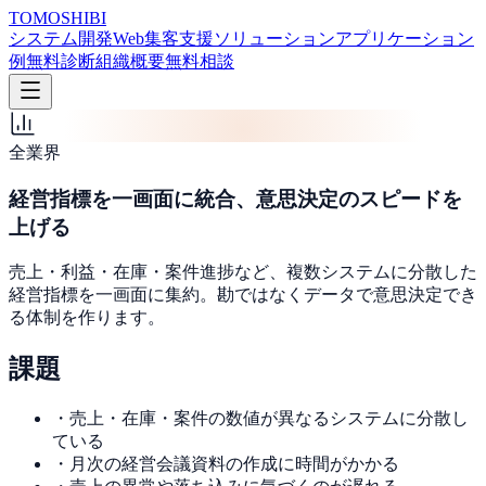
TOMOSHIBI
システム開発
Web集客支援
ソリューション
アプリケーション
例
無料診断
組織概要
無料相談
全業界
経営指標を一画面に統合、意思決定のスピードを
上げる
売上・利益・在庫・案件進捗など、複数システムに分散した
経営指標を一画面に集約。勘ではなくデータで意思決定でき
る体制を作ります。
課題
・
売上・在庫・案件の数値が異なるシステムに分散し
ている
・
月次の経営会議資料の作成に時間がかかる