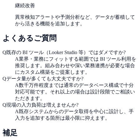
継続改善
異常検知アラートや予測分析など、データが蓄積して
から活きる機能を追加します。
よくあるご質問
Q
既存の BI ツール（Looker Studio 等）ではダメですか?
A
業界・業務にフィットする範囲では BI ツール利用を
推奨します。組み合わせや深い業務連携が必要な場合
にカスタム構築をご提案します。
Q
データ量が多くても大丈夫ですか?
A
数千万件程度までは通常のデータベース構成で十分
対応可能です。それ以上の場合は設計段階でご相談い
ただきます。
Q
現場の入力負荷は増えませんか?
A
既存システムからのデータ取得を中心に設計し、手
入力を追加する箇所は最小限に抑えます。
補足